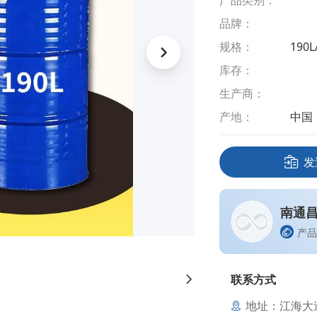
产品类别：
品牌：
规格：
190L
库存：
生产商：
产地：
中国
发
南通
产品
联系方式
地址：江海大道