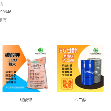
娟
50646
填写
碳酸钾
乙二醇