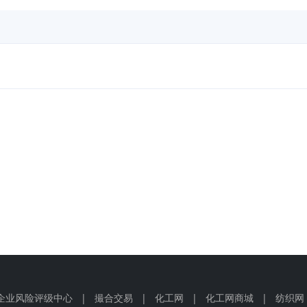
企业风险评级中心
|
撮合交易
|
化工网
|
化工网商城
|
纺织网