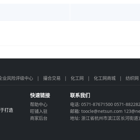
企业风险评级中心
|
撮合交易
|
化工网
|
化工网商城
|
纺织网
快速链接
联系我们
帮助中心
电话: 0571-87671500 0571-88228
力于打造
旺铺入驻
邮箱: toocle@netsun.com 123@ne
商家后台
地址: 浙江省杭州市滨江区长河街道立