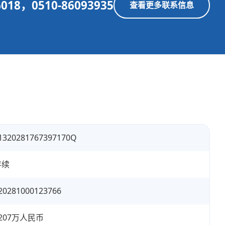
6018，0510-86093935
查看更多联系信息
1320281767397170Q
存续
20281000123766
207万人民币