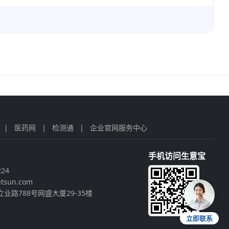
|
医药网
|
检测通
|
企业官网服务中心
手机访问生意宝
224
tsun.com
业路788号网盛大厦29-35楼
立即联系