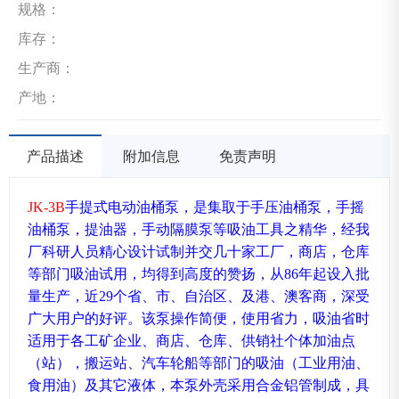
规格：
库存：
生产商：
产地：
产品描述
附加信息
免责声明
JK-3B
手提式电动
油桶泵
，是集取于手压
油桶泵
，手摇
油桶泵
，提油器，手动
隔膜泵
等吸油工具之精华，经我
厂科研人员精心设计试制并交几十家工厂，商店，仓库
等部门吸油试用，均得到高度的赞扬，从
86
年起设入批
量生产，近
29
个省、市、自治区、及港、澳客商，深受
广大用户的好评。该泵操作简便，使用省力，吸油省时
适用于各工矿企业、商店、仓库、供销社个体加油点
（站），搬运站、汽车轮船等部门的吸油（工业用油、
食用油）及其它液体，本泵外壳采用合金铝管制成，具