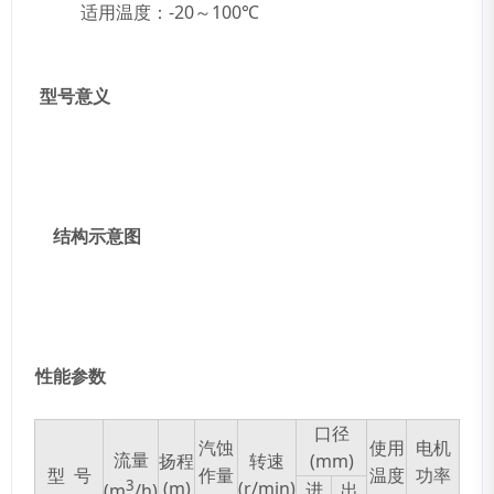
适用温度：-20～100℃
型号意义
结构示意图
性能参数
口径
汽蚀
使用
电机
流量
扬程
转速
(mm)
型 号
作量
温度
功率
3
(m)
(r/min)
进
出
(m
/h)