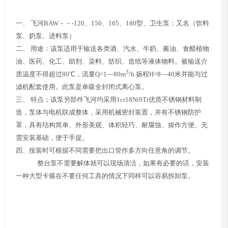
一、 飞河BAW－－-120、150、165、180型、卫生泵：又名（饮料
泵、奶泵、进料泵）
二、 用途：该泵适用于输送各类酒、汽水、牛奶、酱油、食醋植物
油、医药、化工、助剂、染料、纺织、造纸等液体物料。被输送介
3
质温度不得超过80℃，流量Q=1—80m
/h.扬程H=8—40米并能与过
滤机配套使用。此泵是单吸全封闭式离心泵。
三、 特点；该泵另部件飞河均采用1cr18Ni9Ti优质不锈钢材料制
造，泵体与电机联成整体，采用机械密封装置，并有不锈钢防护
罩，具有结构简单、外形美观、体积轻巧、耐腐蚀、操作方便、无
需安装基础，便于手提。
四、按装时可根据不同需要把出口管作多方向任意角的调节。
整台泵不需要解体就可以现场清洁，如果有必要的话，安装
一种大型卡箍在不要任何工具的情况下同样可以容易拆卸泵。