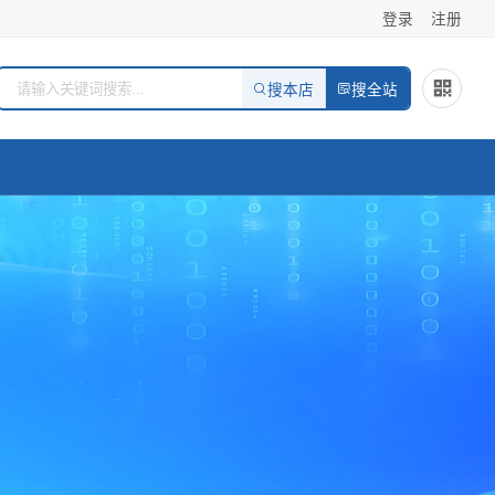
登录
注册
搜本店
搜全站