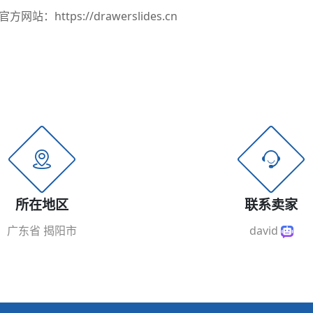
tps://drawerslides.cn
所在地区
联系卖家
广东省 揭阳市
david