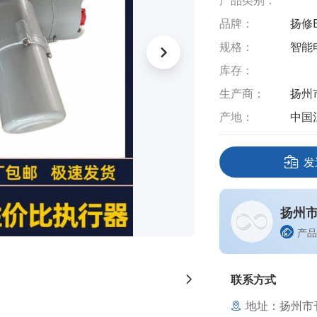
产品类别：
品牌：
扬修E
规格：
智能
库存：
生产商：
扬州
产地：
中国
发
扬州
产品
联系方式
地址：扬州市邗