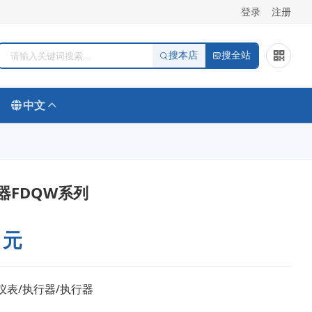
登录
注册
搜本店
搜全站
中文
器FDQW系列
 元
仪表/执行器/执行器