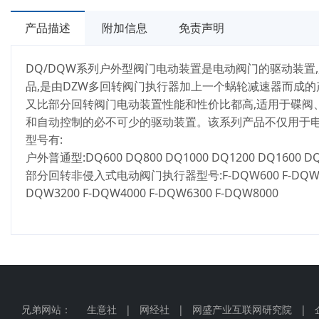
产品描述
附加信息
免责声明
DQ/DQW系列户外型阀门电动装置是电动阀门的驱动装置
品,是由DZW多回转阀门执行器加上一个蜗轮减速器而成的
又比部分回转阀门电动装置性能和性价比都高,适用于碟阀
和自动控制的必不可少的驱动装置。该系列产品不仅用于电
型号有:
户外普通型:DQ600 DQ800 DQ1000 DQ1200 DQ1600 DQ2
部分回转非侵入式电动阀门执行器型号:F-DQW600 F-DQW800 F-
DQW3200 F-DQW4000 F-DQW6300 F-DQW8000
兄弟网站：
生意社
|
网经社
|
网盛产业互联网研究院
|