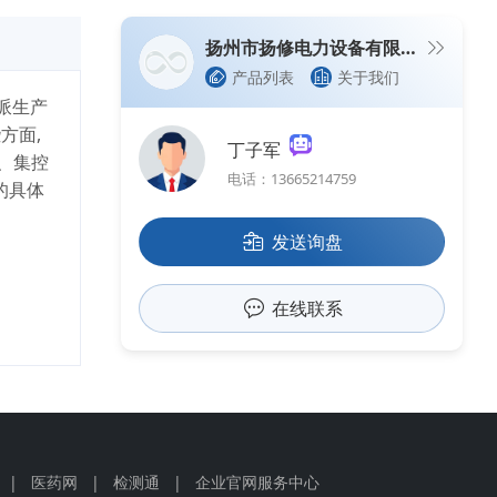
扬州市扬修电力设备有限公司
产品列表
关于我们
派生产
方面,
丁子军
、集控
电话：13665214759
的具体
发送询盘
在线联系
|
医药网
|
检测通
|
企业官网服务中心