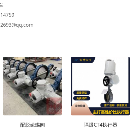
军
14759
32693@qq.com
配脱硫蝶阀
隔爆CT4执行器