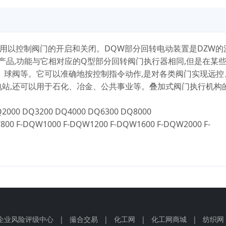
,用以控制阀门的开启和关闭。DQW部分回转电动装置是DZW的
产品,功能与它相对应的Q型部分回转阀门执行器相同,但是在某些
、球阀等。它可以准确地按控制指令动作,是对各类阀门实现远控
站,还可以用于石化、冶金、公共事业等。叠加式阀门执行机构
000 DQ3200 DQ4000 DQ6300 DQ8000
DQW1000 F-DQW1200 F-DQW1600 F-DQW2000 F-
企业风险评级中心
|
撮合交易
|
化工网
|
化工网商城
|
纺织网