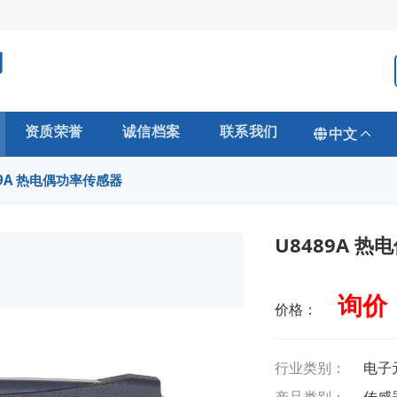
司
资质荣誉
诚信档案
联系我们
中文
89A 热电偶功率传感器
U8489A 
询价
价格：
行业类别：
电子