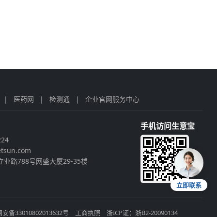
|
医药网
|
检测通
|
企业官网服务中心
手机访问生意宝
224
tsun.com
业路788号网盛大厦29-35楼
立即联系
安备33010802013632号
工商执照
浙ICP证：浙B2-20090134