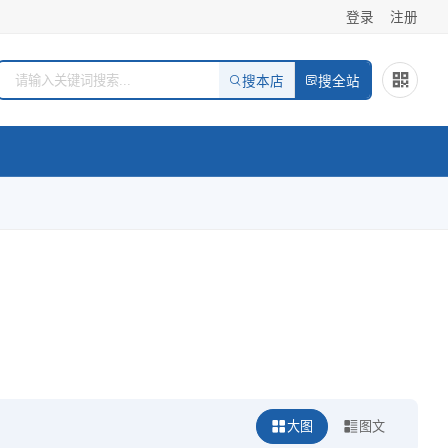
登录
注册
搜本店
搜全站
大图
图文