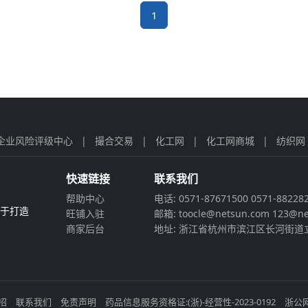
1
企业风险评级中心
|
撮合交易
|
化工网
|
化工网商城
|
纺织网
快速链接
联系我们
帮助中心
电话: 0571-87671500 0571-88228
力于打造
旺铺入驻
邮箱: toocle@netsun.com 123@ne
商家后台
地址: 浙江省杭州市滨江区长河街道立
招
联系我们
免责声明
药品信息服务资格证:(浙)-经营性-2023-0192
浙公网