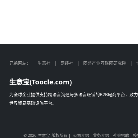
兄弟网站：
生意社
|
网经社
|
网盛产业互联网研究院
|
生意宝(Toocle.com)
为全球企业提供支持跨语言沟通与多语言旺铺的B2B电商平台，致
世界贸易基础设施平台。
© 2026
生意宝
版权所有 |
公司介绍
业务介绍
社会招聘
校