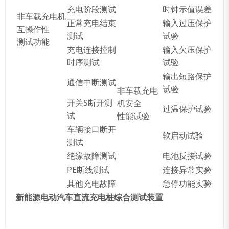
充电阶段测试
时钟示值误差
非车载充电机
正常充电结束
输入过压保护
互操作性
测试
试验
测试功能
充电连接控制
输入欠压保护
时序测试
试验
输出短路保护
通信中断测试
试验
非车载充电
开关S断开测
机安全
过温保护试验
试
性能试验
车辆接口断开
软启动试验
测试
绝缘故障测试
电池反接试验
PE断线测试
连接异常实验
其他充电故障
急停功能实验
新能源电动汽车直流充电桩综合测试装置