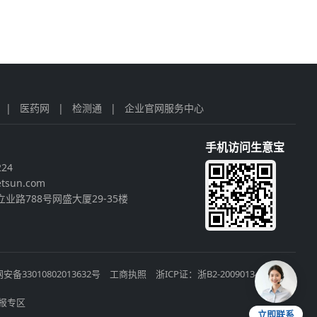
|
医药网
|
检测通
|
企业官网服务中心
手机访问生意宝
224
tsun.com
业路788号网盛大厦29-35楼
安备33010802013632号
工商执照
浙ICP证：浙B2-20090134
报专区
立即联系