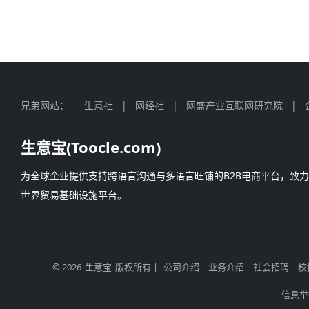
兄弟网站：
生意社
|
网经社
|
网盛产业互联网研究院
|
生意宝(Toocle.com)
为全球企业提供支持跨语言沟通与多语言旺铺的B2B电商平台，致
世界贸易基础设施平台。
© 2026
生意宝
版权所有 |
公司介绍
业务介绍
社会招聘
校
信息举报