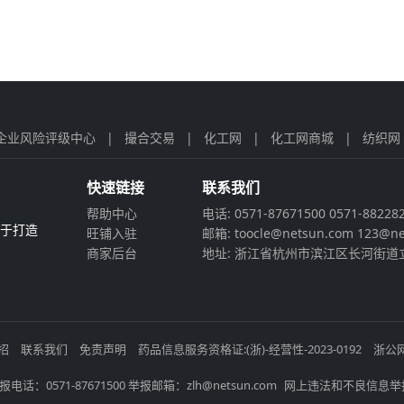
企业风险评级中心
|
撮合交易
|
化工网
|
化工网商城
|
纺织网
快速链接
联系我们
帮助中心
电话: 0571-87671500 0571-88228
力于打造
旺铺入驻
邮箱: toocle@netsun.com 123@ne
商家后台
地址: 浙江省杭州市滨江区长河街道立
招
联系我们
免责声明
药品信息服务资格证:(浙)-经营性-2023-0192
浙公网
电话：0571-87671500 举报邮箱：zlh@netsun.com
网上违法和不良信息举