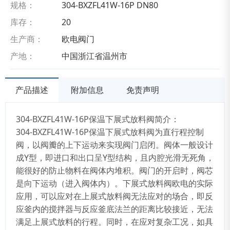
规格：
304-BXZFL41W-16P DN80
库存：
20
生产商：
欧电阀门
产地：
中国浙江省温州市
产品描述
附加信息
免责声明
304-BXZFL41W-16P保温下展式放料阀简介：
304-BXZFL41W-16P保温下展式放料阀为
直行程控制
阀，
以阀瓣的上下运动来实现阀门启闭。
阀体一般设计
成
Y
型，即
进口和出口呈Y型结构，且内腔光滑无死角，
能很好的防止物料在阀体内堆积。
阀门的开启时，
阀芯
是向下运动（进入阀体内）。下展式放料阀欧电的实际
应用，可以应对在上展式放料阀无法应对的场合，即反
应釜内的搅拌器与反应釜底法兰的距离比较接近，无法
满足上展式放料的行程。同时，在应对复杂工况，如具