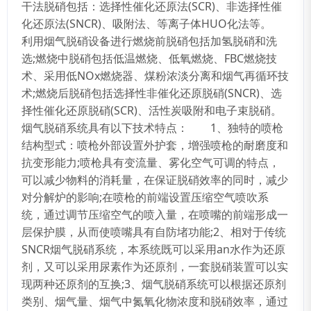
干法脱硝包括：选择性催化还原法
(SCR)
、非选择性催
化还原法
(SNCR)
、吸附法、等离子体
HUO
化法等。
利用烟气脱硝设备进行燃烧前脱硝包括加氢脱硝和洗
选;燃烧中脱硝包括低温燃烧、低氧燃烧、FBC燃烧技
术、采用低NOx燃烧器、煤粉浓淡分离和烟气再循环技
术;燃烧后脱硝包括选择性非催化还原脱硝(SNCR)、选
择性催化还原脱硝(SCR)、活性炭吸附和电子束脱硝。
烟气脱硝系统具有以下技术特点： 1、独特的喷枪
结构型式：喷枪外部设置外护套，增强喷枪的耐磨度和
抗变形能力;喷枪具有变流量、雾化空气可调的特点，
可以减少物料的消耗量，在保证脱硝效率的同时，减少
对分解炉的影响;在喷枪的前端设置压缩空气喷吹系
统，通过调节压缩空气的喷入量，在喷嘴的前端形成一
层保护膜，从而使喷嘴具有自防堵功能;2、相对于传统
SNCR烟气脱硝系统，本系统既可以采用an水作为还原
剂，又可以采用尿素作为还原剂，一套脱硝装置可以实
现两种还原剂的互换;3、烟气脱硝系统可以根据还原剂
类别、烟气量、烟气中氮氧化物浓度和脱硝效率，通过