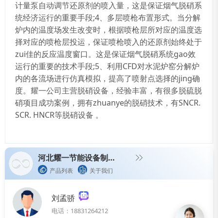
计量泵自动调节还原剂的喷入量，这是保证烟气脱硝系
统经济运行的重要手段;4、多层喷枪布置形式。当分解
炉内的温度场发生改变时，根据喷枪层所对应的温度选
择对应的喷枪层投运，保证喷枪喷入的还原剂始终处于
zui佳的反应温度窗口。这是保证烟气脱硝系统gao效
运行的重要的技术手段;5、利用CFD对水泥炉窑分解炉
内的各流场进行仿真模拟，提高了喷射点选择的jing确
度。
耀一公司主营脱硝设备，经验丰富，有很多脱硫脱
硝项目成功案例，拥有
zhuanye
的脱硝技术，有
SNCR.
SCR. HNCR
等脱硝设备 。
河北耀一节能设备制造有限责任公司
产品列表
关于我们
刘孟骄
电话：18831264212