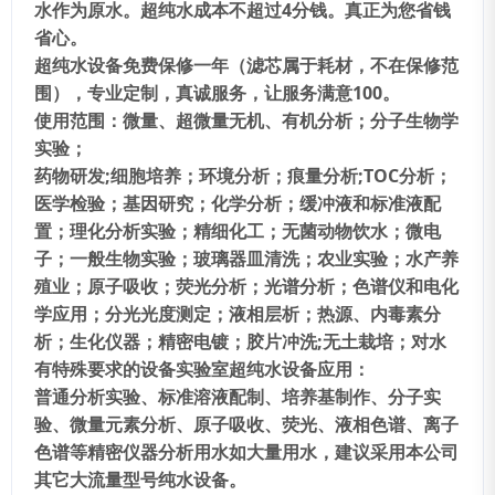
水作为原水。超纯水成本不超过
4
分钱。真正为您省钱
省心。
超纯水设备免费保修一年
（
滤芯属于耗材
，
不在保修范
围
），
专业定制
，
真诚服务
，
让服务满意
100
。
使用范围
：
微量、超微量无机、有机分析
；
分子生物学
实验
；
药物研发
;
细胞培养
；
环境分析
；
痕量分析
;TOC
分析
；
医学检验
；
基因研究
；
化学分析
；
缓冲液和标准液配
置
；
理化分析实验
；
精细化工
；
无菌动物饮水
；
微电
子
；
一般生物实验
；
玻璃器皿清洗
；
农业实验
；
水产养
殖业
；
原子吸收
；
荧光分析
；
光谱分析
；
色谱仪和电化
学应用
；
分光光度测定
；
液相层析
；
热源、内毒素分
析
；
生化仪器
；
精密电镀
；
胶片冲洗
;
无土栽培
；
对水
有特殊要求的设备实验室超纯水设备应用
：
普通分析实验、标准溶液配制、培养基制作、分子实
验、微量元素分析、原子吸收、荧光、液相色谱、离子
色谱等精密仪器分析用水如大量用水
，
建议采用本公司
其它大流量型号纯水设备。