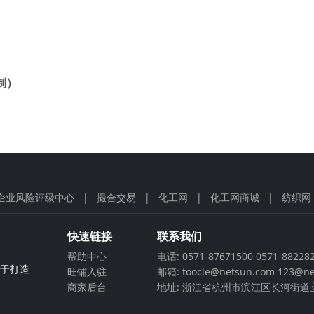
定制）
企业风险评级中心
|
撮合交易
|
化工网
|
化工网商城
|
纺织网
快速链接
联系我们
帮助中心
电话: 0571-87671500 0571-88228
力于打造
旺铺入驻
邮箱: toocle@netsun.com 123@ne
商家后台
地址: 浙江省杭州市滨江区长河街道立