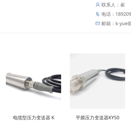
联系人：崔
电话：189209
邮箱：
k-yue@
电缆型压力变送器 K
平膜压力变送器KY50