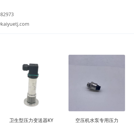
82973
kaiyuetj.com
卫生型压力变送器KY
空压机水泵专用压力