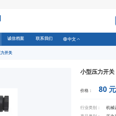
司
诚信档案
联系我们
中文
压力开关
小型压力开关
80 元
价格：
行业类别：
机械