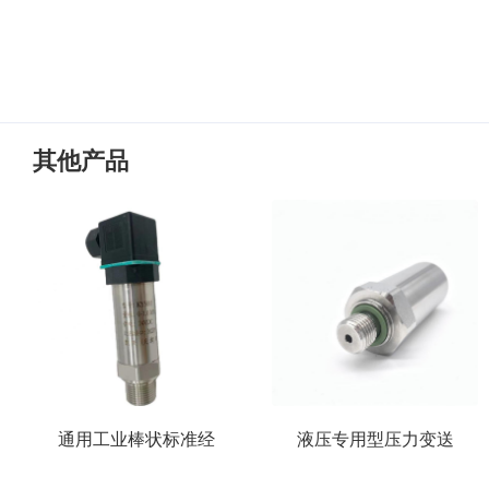
其他产品
通用工业棒状标准经
液压专用型压力变送