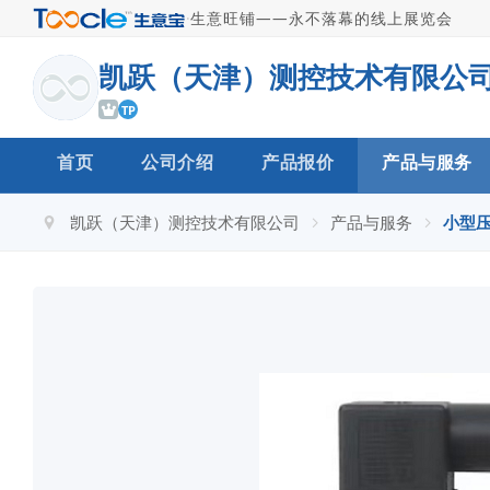
·
生意旺铺——永不落幕的线上展览会
凯跃（天津）测控技术有限公
TP
首页
公司介绍
产品报价
产品与服务
凯跃（天津）测控技术有限公司
产品与服务
小型