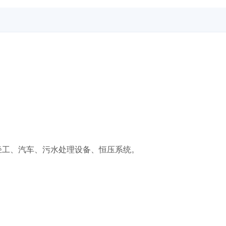
轻工、汽车、污水处理设备、恒压系统。