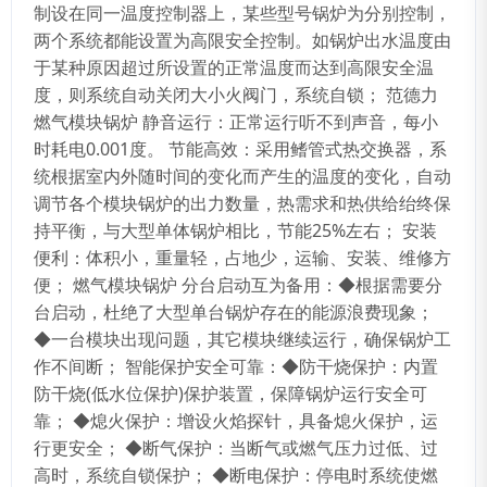
制设在同一温度控制器上，某些型号锅炉为分别控制，
两个系统都能设置为高限安全控制。如锅炉出水温度由
于某种原因超过所设置的正常温度而达到高限安全温
度，则系统自动关闭大小火阀门，系统自锁； 范德力
燃气模块锅炉 静音运行：正常运行听不到声音，每小
时耗电0.001度。 节能高效：采用鳍管式热交换器，系
统根据室内外随时间的变化而产生的温度的变化，自动
调节各个模块锅炉的出力数量，热需求和热供给绐终保
持平衡，与大型单体锅炉相比，节能25%左右； 安装
便利：体积小，重量轻，占地少，运输、安装、维修方
便； 燃气模块锅炉 分台启动互为备用：◆根据需要分
台启动，杜绝了大型单台锅炉存在的能源浪费现象；
◆一台模块出现问题，其它模块继续运行，确保锅炉工
作不间断； 智能保护安全可靠：◆防干烧保护：内置
防干烧(低水位保护)保护装置，保障锅炉运行安全可
靠； ◆熄火保护：增设火焰探针，具备熄火保护，运
行更安全； ◆断气保护：当断气或燃气压力过低、过
高时，系统自锁保护； ◆断电保护：停电时系统使燃