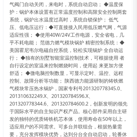
气阀门自动关闭，来电时，系统自动启动； ◆温度保
护：锅炉本体设置有正常温度控制和高限安全控制两套
系统，锅炉出水温度过高时，系统自锁保护； 低气
压、低电压运行：◆可直接接入民用低压燃气网，气源
适应性强； ◆使用40W/24V工作电源，安全省电，几
乎不耗电能； 范德力燃气模块锅炉 精密控制系统：◆
美国霍尼韦尔电磁自控系统，轻松实现锅炉 全自动运
行； ◆独有的别墅智能室温控制技术，可根据使用 者
自行设定的室温来控制燃烧时间，使用起 来更加方便
舒适； ◆微电脑控制数显，可显示定时、温控、远程
控制、故障分析等功能； 陕西德力能源研制的铸铁燃
气模块常压热水锅炉，国家专利号201320778345.0、
201310632249.X、201320784596.X、
201320778344.6、201320784600.2，创新发明的领先
于国际水平的自主知识产权产品。核心部件采用自主研
发的独特的优质铸铁机芯本体，使用寿命在50年以上，
适应用户的不同需求。可多台并联组合，根据热量需
要，充分发挥模块优势，达到分台全自动启动，轮番休