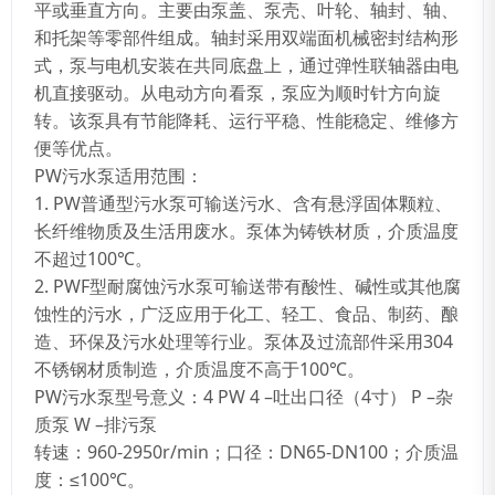
平或垂直方向。主要由泵盖、泵壳、叶轮、轴封、轴、
和托架等零部件组成。轴封采用双端面机械密封结构形
式，泵与电机安装在共同底盘上，通过弹性联轴器由电
机直接驱动。从电动方向看泵，泵应为顺时针方向旋
转。该泵具有节能降耗、运行平稳、性能稳定、维修方
便等优点。
PW
污水泵适用范围：
1. PW
普通型污水泵可输送污水、含有悬浮固体颗粒、
长纤维物质及生活用废水。泵体为铸铁材质，介质温度
不超过
100
℃
。
2. PWF
型耐腐蚀污水泵可输送带有酸性、碱性或其他腐
蚀性的污水，广泛应用于化工、轻工、食品、制药、酿
造、环保及污水处理等行业。泵体及过流部件采用304
不锈钢材质制造，介质温度不高于
100
℃
。
PW
污水泵型号意义：4 PW 4 –
吐出口径（4
寸） P –
杂
质泵 W –
排污泵
转速：960-2950r/min
；口径：DN65-DN100
；介质温
度：≤
100℃
。