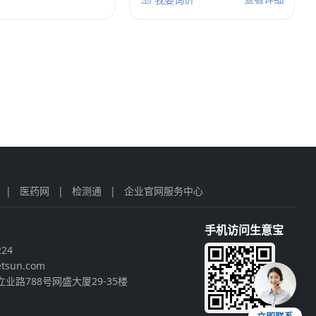
|
医药网
|
检测通
|
企业官网服务中心
手机访问生意宝
224
tsun.com
业路788号网盛大厦29-35楼