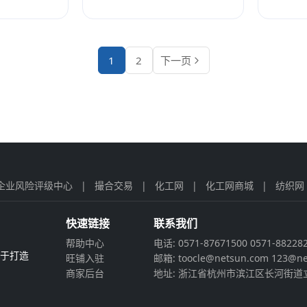
1
2
下一页
企业风险评级中心
|
撮合交易
|
化工网
|
化工网商城
|
纺织网
快速链接
联系我们
帮助中心
电话: 0571-87671500 0571-88228
力于打造
旺铺入驻
邮箱: toocle@netsun.com 123@ne
商家后台
地址: 浙江省杭州市滨江区长河街道立