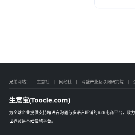
兄弟网站：
生意社
|
网经社
|
网盛产业互联网研究院
|
生意宝(Toocle.com)
为全球企业提供支持跨语言沟通与多语言旺铺的B2B电商平台，致
世界贸易基础设施平台。