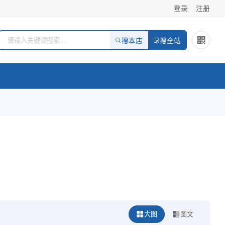
登录
注册
搜本店
搜全站
大图
图文