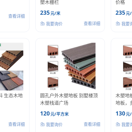
塑木栅栏
价格
235
235
元/米
元
查看详细
查看详细
我要询价
我要
料 生态木地
圆孔户外木塑地板 别墅楼顶
木塑地
木塑栈道广场
地板，
120
130
元/平方米
元
查看详细
查看详细
我要询价
我要