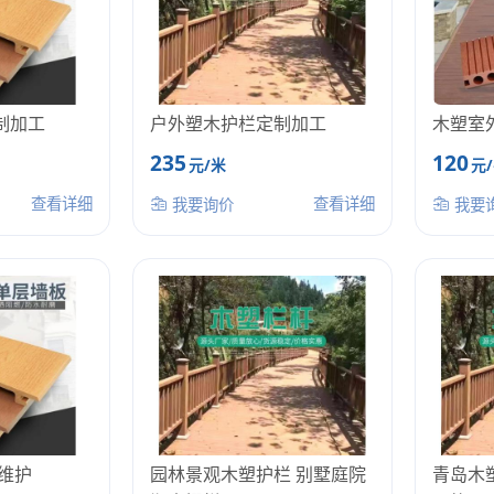
制加工
户外塑木护栏定制加工
木塑室
235
120
元/米
元
查看详细
查看详细
我要询价
我要
维护
园林景观木塑护栏 别墅庭院
青岛木