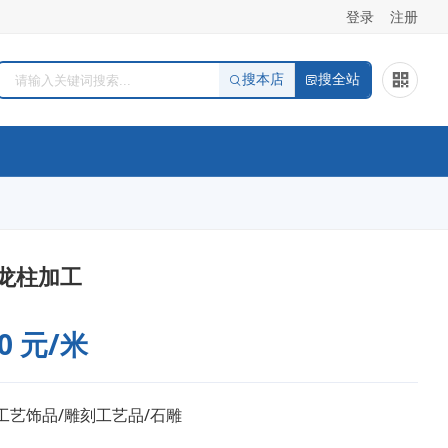
登录
注册
搜本店
搜全站
龙柱加工
0 元/米
工艺饰品/雕刻工艺品/石雕