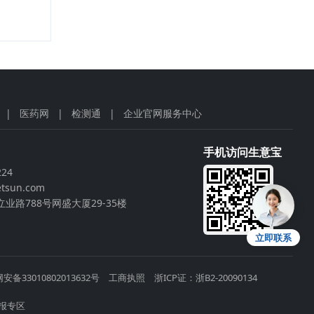
|
医药网
|
检测通
|
企业官网服务中心
手机访问生意宝
224
tsun.com
业路788号网盛大厦29-35楼
立即联系
安备33010802013632号
工商执照
浙ICP证：浙B2-20090134
报专区