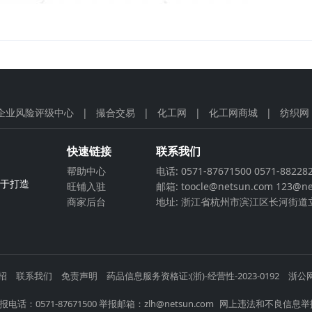
企业风险评级中心
|
撮合交易
|
化工网
|
化工网商城
|
纺织网
快速链接
联系我们
帮助中心
电话: 0571-87671500 0571-88228
力于打造
旺铺入驻
邮箱: toocle@netsun.com 123@ne
商家后台
地址: 浙江省杭州市滨江区长河街道立
招
联系我们
免责声明
药品信息服务资格证:(浙)-经营性-2023-0192
浙公网
电话：0571-87671500 举报邮箱：zlh@netsun.com
网上违法和不良信息举