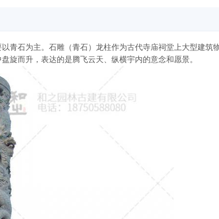
要以青石为主。石雕（青石）龙柱作为古代寺庙祠堂上大型建筑
中盘旋而升，表达的是腾飞云天、纵横宇内的意念和愿景。