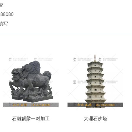
虎
88080
填写
石雕麒麟一对加工
大理石佛塔