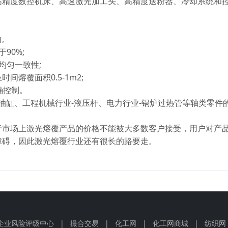
高精度数控机床、高速激光加工头、高精度送粉器、冷却系统和
内。
90%;
均匀一致性;
间熔覆面积0.5-1m2;
确控制。
-油缸、工程机械行业-液压杆、电力行业-锅炉过热管等轴类零件
于市场上激光熔覆产品的价格不能被大多数客户接受，用户对产
障碍，因此激光熔覆行业还有很长的路要走。
企业风险评级中心
|
撮合交易
|
化工网
|
化工网商城
|
纺织网