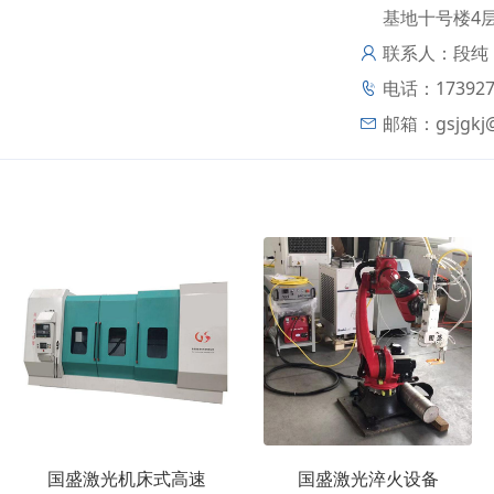
基地十号楼4
联系人：段纯
电话：173927
邮箱：
gsjgkj
国盛激光机床式高速
国盛激光淬火设备