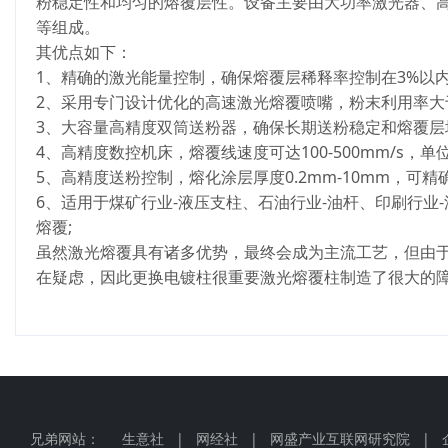
粉稳定性和均匀的熔覆层性。设备主要由大功率激光器、
等组成。
其优点如下：
1、精确的激光能量控制，确保熔覆层稀释率控制在3%以
2、采用专门设计优化的高速激光熔覆喷嘴，粉末利用率大于
3、大容量高精度双筒送粉器，确保长期送粉稳定和熔覆层
4、高精度数控机床，熔覆线速度可达100-500mm/s，单位时
5、高精度送粉控制，熔化涂层厚度0.2mm-10mm，可精
6、适用于煤矿行业-液压支柱、石油行业-油杆、印刷行业
熔覆;
虽然激光熔覆具有诸多优势，最终会成为主流工艺，但由
在疑虑，因此更换电镀柱很重要激光熔覆柱制造了很大的
兄弟网站：
生意社
|
网经社
|
网盛产业互联网研究院
|