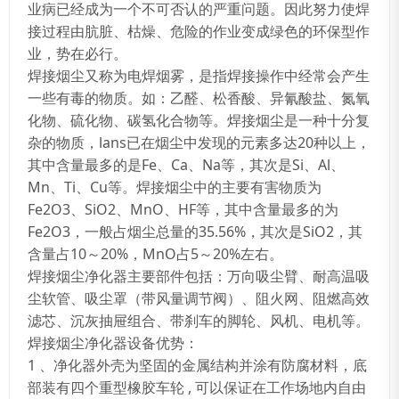
业病已经成为一个不可否认的严重问题。因此努力使焊
接过程由肮脏、枯燥、危险的作业变成绿色的环保型作
业，势在必行。
焊接烟尘又称为电焊烟雾，是指焊接操作中经常会产生
一些有毒的物质。如：乙醛、松香酸、异氰酸盐、氮氧
化物、硫化物、碳氢化合物等。焊接烟尘是一种十分复
杂的物质，lans已在烟尘中发现的元素多达20种以上，
其中含量最多的是Fe、Ca、Na等，其次是Si、Al、
Mn、Ti、Cu等。焊接烟尘中的主要有害物质为
Fe2O3、SiO2、MnO、HF等，其中含量最多的为
Fe2O3，一般占烟尘总量的35.56%，其次是SiO2，其
含量占10～20%，MnO占5～20%左右。
焊接烟尘净化器主要部件包括：万向吸尘臂、耐高温吸
尘软管、吸尘罩（带风量调节阀）、阻火网、阻燃高效
滤芯、沉灰抽屉组合、带刹车的脚轮、风机、电机等。
焊接烟尘净化器设备优势：
1 、净化器外壳为坚固的金属结构并涂有防腐材料，底
部装有四个重型橡胶车轮 , 可以保证在工作场地内自由