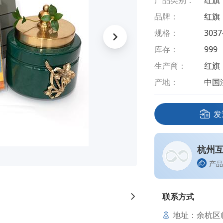
产品类别：
红旗
品牌：
红旗
规格：
3037
库存：
999
生产商：
红旗
产地：
中国
发
杭州
产品
联系方式
地址：余杭区