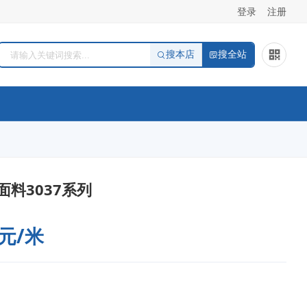
登录
注册
搜本店
搜全站
料3037系列
 元/米