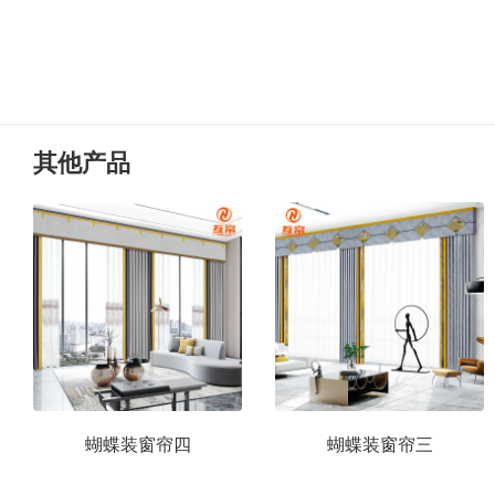
其他产品
蝴蝶装窗帘四
蝴蝶装窗帘三