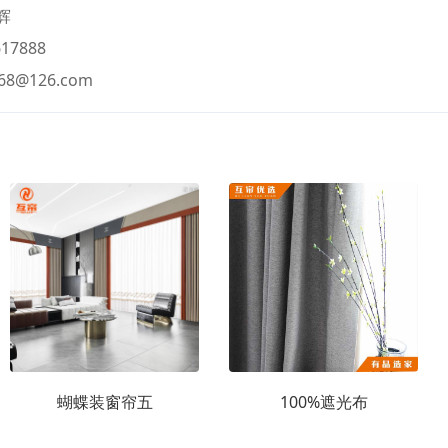
辉
17888
468@126.com
蝴蝶装窗帘五
100%遮光布