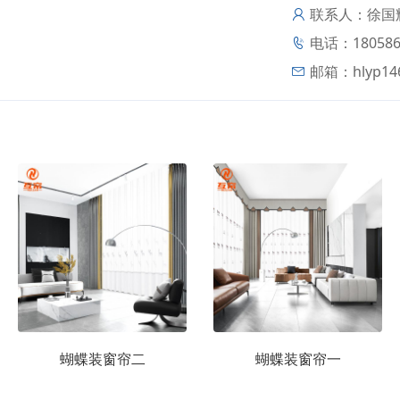
联系人：徐国
电话：180586
邮箱：
hlyp1
蝴蝶装窗帘二
蝴蝶装窗帘一