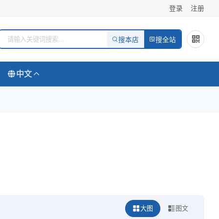
登录
注册
搜本店
搜全站
中文
大图
图文