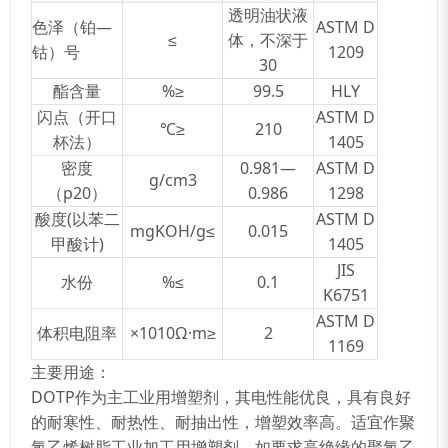
透明油状液
色泽（铂—
ASTM D
≤
体，不深于
钴）号
1209
30
酯含量
%≥
99.5
HLY
闪点（开口
ASTM D
℃≥
210
杯法）
1405
密度
0.981—
ASTM D
g/cm3
（p20）
0.986
1298
酸度(以苯二
ASTM D
mgKOH/g≤
0.015
甲酸计)
1405
JIS
水份
%≤
0.1
K6751
ASTM D
体积电阻率
×1010Ω·m≥
2
1169
主要用途：
DOTP作为主工业用增塑剂，其电性能优良，具有良好
的耐寒性、耐热性、耐抽出性，增塑效率高。适宜作聚
氯乙烯树脂工业加工用增塑剂，如要求高绝缘的聚氯乙