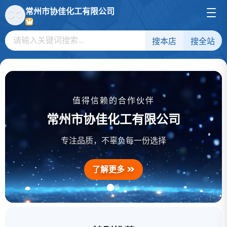
常州市协佳化工有限公司
搜本店
搜全站
值得信赖的合作伙伴
常州市协佳化工有限公司
三环唑
草铵膦
烯草酮
专注品质，不辜负每一份选择
了解更多