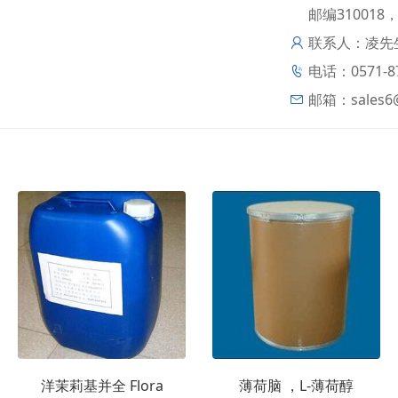
邮编310018
联系人：凌先
电话：0571-871
邮箱：
sales
洋茉莉基并全 Flora
薄荷脑 ，L-薄荷醇