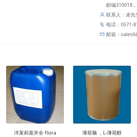
邮编310018
联系人：凌先
电话：0571-871
邮箱：
sales
洋茉莉基并全 Flora
薄荷脑 ，L-薄荷醇