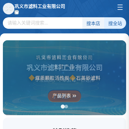
巩义市滤料工业有限公司
搜本店
搜全站
值得信赖的合作伙伴
巩义市滤料工业有限公司
巩义市滤料工业有限公司
— 主营产品 —
煤质颗粒活性炭
石英砂滤料
专注品质，不辜负每一份选择
产品列表
了解更多