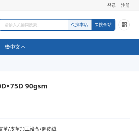
登录
注册
搜本店
搜全站
中文
D×75D 90gsm
皮革/皮革加工设备/麂皮绒