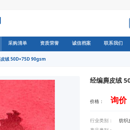
司
采购清单
资质荣誉
诚信档案
联系我们
绒 50D×75D 90gsm
经编麂皮绒 50
询价
价格：
行业类别：
纺织