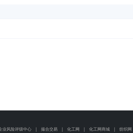
企业风险评级中心
|
撮合交易
|
化工网
|
化工网商城
|
纺织网