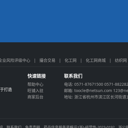
企业风险评级中心
|
撮合交易
|
化工网
|
化工网商城
|
纺织网
快速链接
联系我们
帮助中心
电话: 0571-87671500 0571-88228
力于打造
旺铺入驻
邮箱: toocle@netsun.com 123@ne
商家后台
地址: 浙江省杭州市滨江区长河街道立
招
联系我们
免责声明
药品信息服务资格证:(浙)-经营性-2023-0192
浙公网