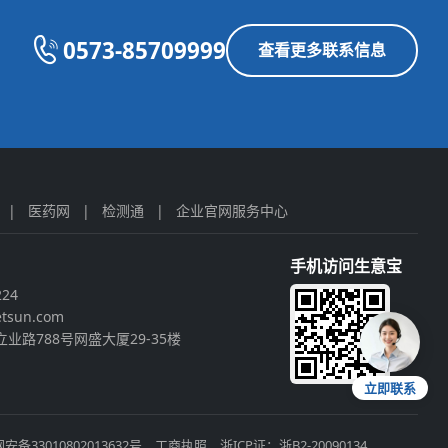
0573-85709999
查看更多联系信息
|
医药网
|
检测通
|
企业官网服务中心
手机访问生意宝
224
tsun.com
业路788号网盛大厦29-35楼
立即联系
安备33010802013632号
工商执照
浙ICP证：浙B2-20090134