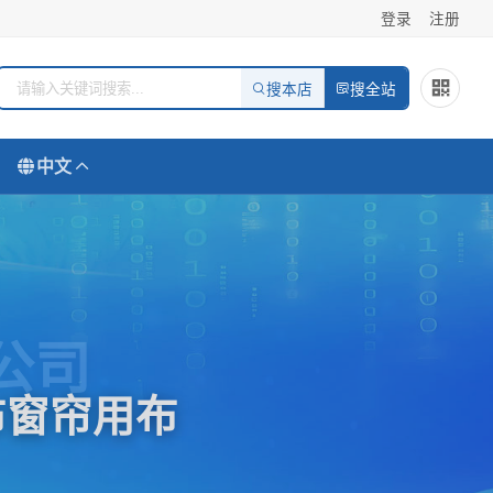
登录
注册
搜本店
搜全站
中文
公司
布窗帘用布