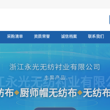
采购清单
资质荣誉
诚信档案
联系我们
值得信赖的合作伙伴
江永光无纺衬业有限
纺布
厨师帽无纺布
无纺
专注品质，不辜负每一份选择