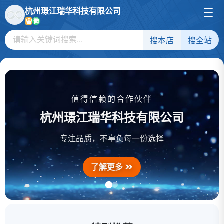
杭州璟江瑞华科技有限公司
微
搜本店
搜全站
值得信赖的合作伙伴
杭州璟江瑞华科技有限公司
阳离子红 X-GRL
分散阳离子艳红 SD-5GN
专注品质，不辜负每一份选择
分散阳离子黄 SD-5GL
了解更多