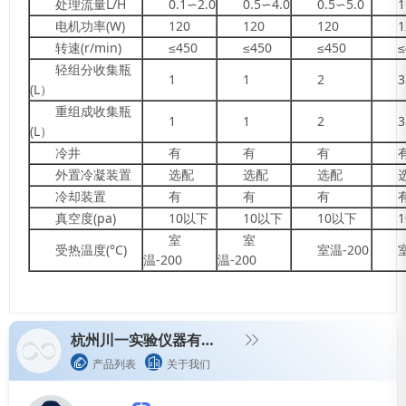
处理流量L/H
0.1∽2.0
0.5∽4.0
0.5∽5.0
1
电机功率(W)
120
120
120
1
转速(r/min)
≤450
≤450
≤450
≤
轻组分收集瓶
1
1
2
3
(L）
重组成收集瓶
1
1
2
3
(L）
冷井
有
有
有
外置冷凝装置
选配
选配
选配
冷却装置
有
有
有
真空度(pa)
10以下
10以下
10以下
室
室
受热温度(°C)
室温-200
温-200
温-200
杭州川一实验仪器有限公司
产品列表
关于我们