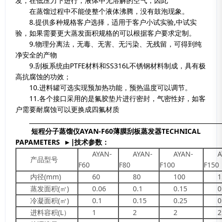
发，在低压力下进行，液体中无溶解的空气，因此
在蒸馏过程中不能使整个液体沸腾，没有鼓泡现象。
8.提供多种规格客户选择，适用于客户小试实验,中试实
验，如果需要更大蒸发面积规格的可以根据客户要求定制。
9.物理分离法，无毒、无害、无污染、无残留，可得到纯
净安全的产物
9.刮板系统由PTFE材料和SS316L不锈钢材料制成，具有极
高抗腐蚀的功效；
10.进料罐可选实现预加热功能，预热温度可以调节。
11.各个接口采用的是氟胶垫片进行密封，气密性好，如客
户需要耐腐蚀可以更换成四氟材质
短程分子蒸馏仪AYAN-F60薄膜刮板蒸发器
TECHNICAL
PAPAMETERS
►
∣技术参数：
AYAN-
AYAN-
AYAN-
A
产品型号
F60
F80
F100
F150
内径(mm)
60
80
100
1
蒸发面积(㎡)
0.06
0.1
0.15
0
冷凝面积(㎡)
0.1
0.15
0.25
0
进料容积(L）
1
2
2
2