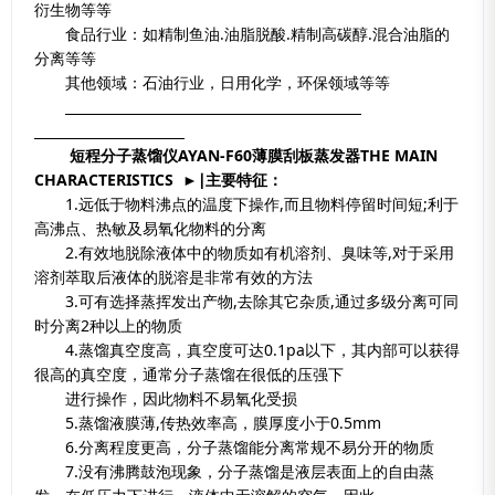
衍生物等等
食品行业：如精制鱼油.油脂脱酸.精制高碳醇.混合油脂的
分离等等
其他领域：石油行业，日用化学，环保领域等等
短程分子蒸馏仪AYAN-F60薄膜刮板蒸发器
THE MAIN
CHARACTERISTICS
►
∣主要特征：
1.远低于物料沸点的温度下操作,而且物料停留时间短;利于
高沸点、热敏及易氧化物料的分离
2.有效地脱除液体中的物质如有机溶剂、臭味等,对于采用
溶剂萃取后液体的脱溶是非常有效的方法
3.可有选择蒸挥发出产物,去除其它杂质,通过多级分离可同
时分离2种以上的物质
4.蒸馏真空度高，真空度可达0.1pa以下，其内部可以获得
很高的真空度，通常分子蒸馏在很低的压强下
进行操作，因此物料不易氧化受损
5.蒸馏液膜薄,传热效率高，膜厚度小于0.5mm
6.分离程度更高，分子蒸馏能分离常规不易分开的物质
7.没有沸腾鼓泡现象，分子蒸馏是液层表面上的自由蒸