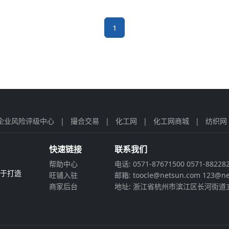
1
企业风险评级中心
|
撮合交易
|
化工网
|
化工网商城
|
纺织网
快速链接
联系我们
帮助中心
电话: 0571-87671500 0571-88228
力于打造
旺铺入驻
邮箱: toocle@netsun.com 123@ne
商家后台
地址: 浙江省杭州市滨江区长河街道立