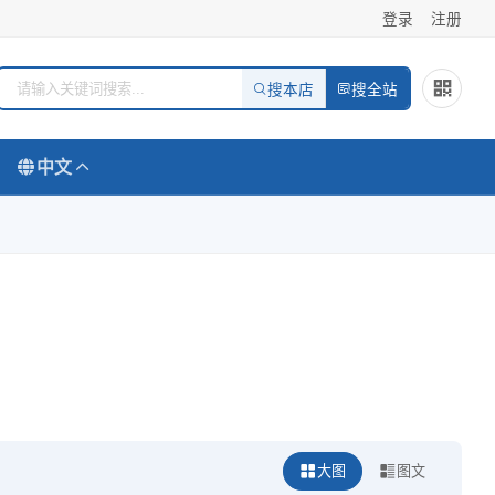
登录
注册
搜本店
搜全站
中文
大图
图文