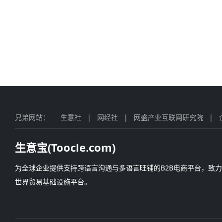
兄弟网站：
生意社
|
网经社
|
网盛产业互联网研究院
|
生意宝(Toocle.com)
为全球企业提供支持跨语言沟通与多语言旺铺的B2B电商平台，致
世界贸易基础设施平台。