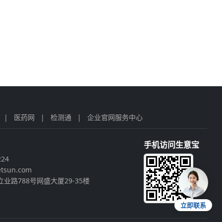
|
医药网
|
检测通
|
企业官网服务中心
手机访问生意宝
224
tsun.com
业路788号网盛大厦29-35楼
立即联系