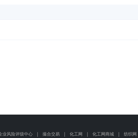
企业风险评级中心
|
撮合交易
|
化工网
|
化工网商城
|
纺织网