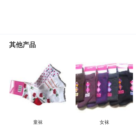
其他产品
童袜
女袜