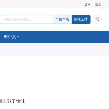
登录
注册
搜本店
搜全站
中文
服饰/袜子/女袜