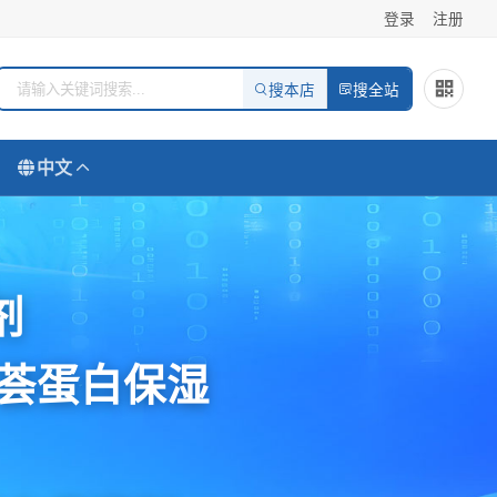
登录
注册
搜本店
搜全站
中文
剂
芦荟蛋白保湿