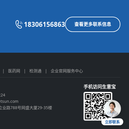
18306156863
查看更多联系信息
|
医药网
|
检测通
|
企业官网服务中心
手机访问生意宝
224
tsun.com
业路788号网盛大厦29-35楼
立即联系