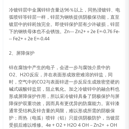
冷镀锌层中金属锌锌含量达96％以上，同热浸镀锌、电
弧喷锌等锌层一样，锌层为钢铁提供阴极保功能，直至
镀层中的锌耗蚀完全。即使锌保护层有少许破损，锌层
下的钢铁母体也不会锈蚀。Zn--- Zn2+＋2e E=-0.76 Fe-
-- Fe2+＋2e E=-0.44
2、屏障保护
锌在腐蚀中产生的电子，会进一步与腐蚀介质中的
O2、H2O反应，并在表面形成致密难溶的锌盐，同
时，空气中的CO2与表面锌进一步反应生成致密坚硬的
碱式碳酸锌盐层，阻止氧化。加之冷镀锌中的融合料也
形成屏障保护作用，所以采冷镀锌具备了阴极保护与屏
障保护双重功效，因而具有更优异的防腐能力。富锌漆
通常受结构及锌含量的局限，难以形成所需的阴极保
护；而热（电弧）喷锌（铝）只提供阴极防护，当镀层
受损后难以维修。4e + O2 + H2O 4 OH－Zn2+ ＋OH