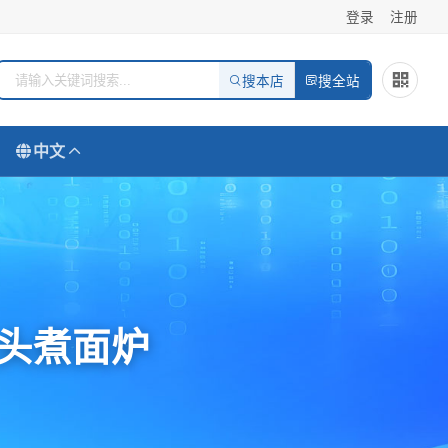
登录
注册
搜本店
搜全站
中文
头煮面炉