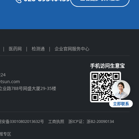
|
医药网
|
检测通
|
企业官网服务中心
手机访问生意宝
224
tsun.com
业路788号网盛大厦29-35楼
立即联系
安备33010802013632号
工商执照
浙ICP证：浙B2-20090134
报专区