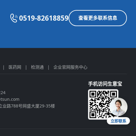
0519-82618859
查看更多联系信息
|
医药网
|
检测通
|
企业官网服务中心
手机访问生意宝
224
tsun.com
业路788号网盛大厦29-35楼
立即联系