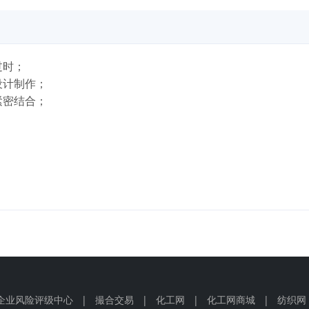
过时；
计制作；
密结合；
企业风险评级中心
|
撮合交易
|
化工网
|
化工网商城
|
纺织网