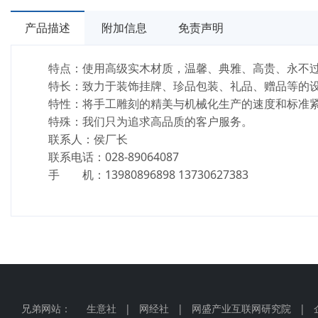
产品描述
附加信息
免责声明
特点：使用高级实木材质，温馨、典雅、高贵、永不
特长：致力于装饰挂牌、珍品包装、礼品、赠品等的设
特性：将手工雕刻的精美与机械化生产的速度和标准紧
特殊：我们只为追求高品质的客户服务。
联系人：侯厂长
联系电话：028-89064087
手 机：13980896898 13730627383
兄弟网站：
生意社
|
网经社
|
网盛产业互联网研究院
|