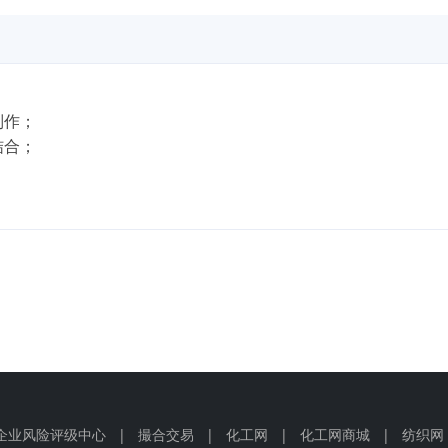
；
制作；
结合；
企业风险评级中心
|
撮合交易
|
化工网
|
化工网商城
|
纺织网