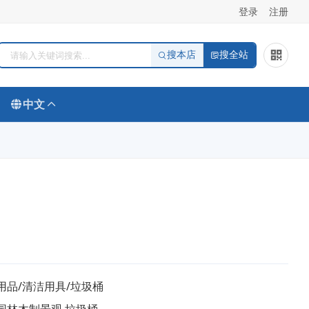
登录
注册
搜本店
搜全站
中文
用品/清洁用具/垃圾桶