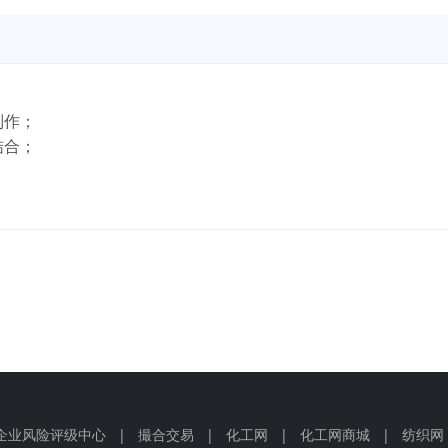
；
制作；
结合；
企业风险评级中心
|
撮合交易
|
化工网
|
化工网商城
|
纺织网