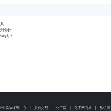
过时；
计制作；
密结合；
企业风险评级中心
|
撮合交易
|
化工网
|
化工网商城
|
纺织网