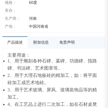
规格：
60度
库存：
生产商：
河南
产地：
中国河南省
产品描述
附加信息
免责声明
主要用途
：
1、
用于雕刻各种石碑
、
墓碑
、
功德碑
、
指路
碑
、
书法碑
、
艺术图章等
。
2、
用于大理石地板砖的精加工
，
如
：
将平面
砖加工成艺术地砖
。
3、
用于艺术玻璃
、
屏风
、
玻璃装饰品等的精
加工
。
4、
在工艺品上进行二次加工
，
如在石材桌凳