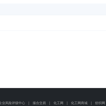
企业风险评级中心
|
撮合交易
|
化工网
|
化工网商城
|
纺织网