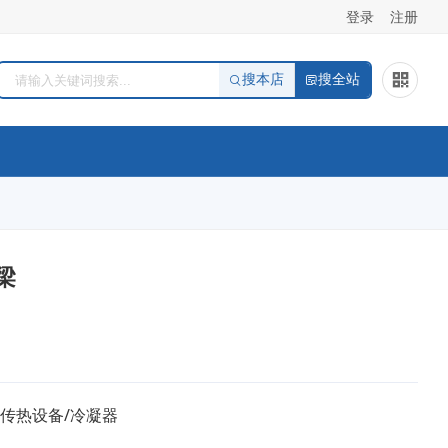
登录
注册
搜本店
搜全站
梁
/传热设备/冷凝器