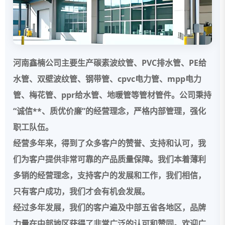
河南
鑫楠
公司
主要生产
碳素波纹管
、PVC
排水管
、PE
给
水管
、
双壁波纹管
、
钢带管
、
cpvc电力管
、
mpp电力
管
、
梅花管、ppr给水管、
地暖管等管材管件。
公司秉持
“
诚信**
、
质优价廉
”的经营理念，严格内部管理，强化
职工队伍。
经营多年来，得到了众多客户的赞誉、支持和认可，我
们为客户提供非常可靠的产品质量保障。我们本着薄利
多销的经营理念，支持客户的发展和工作，我们相信，
只有客户成功，我们才会有机会发展。
经过多年发展，我们的客户遍及中部五省各地区，品牌
力量在中部地区获得了非常广泛的认可和赞同。欢迎广