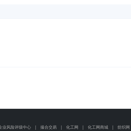
企业风险评级中心
|
撮合交易
|
化工网
|
化工网商城
|
纺织网