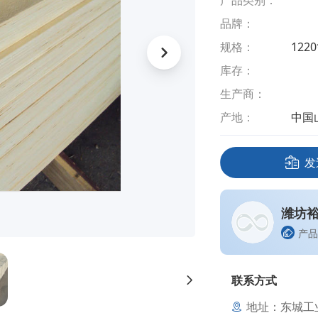
产品类别：
品牌：
规格：
122
库存：
生产商：
产地：
中国
发
潍坊
产品
联系方式
地址：东城工