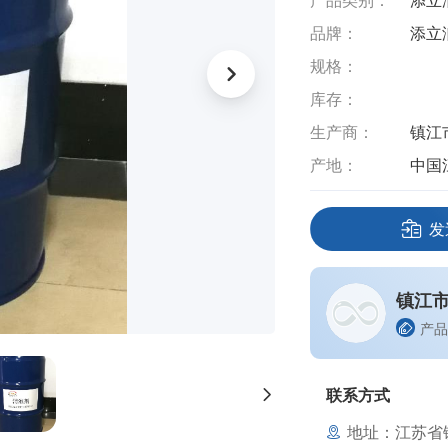
产品类别：
添立
品牌：
添立
规格：
库存：
生产商：
镇江
产地：
中国
发
镇江
产品
联系方式
地址：江苏省镇