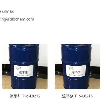
835166
ting@tilochem.com
流平剂 Tilo-L8212
流平剂 Tilo-L8216