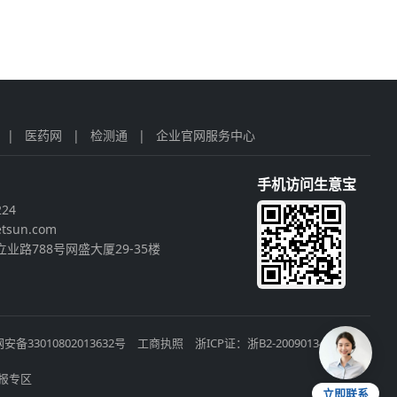
|
医药网
|
检测通
|
企业官网服务中心
手机访问生意宝
224
tsun.com
业路788号网盛大厦29-35楼
安备33010802013632号
工商执照
浙ICP证：浙B2-20090134
报专区
立即联系