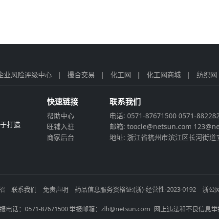
企业风险评级中心
|
撮合交易
|
化工网
|
化工网商城
|
纺织网
快速链接
联系我们
帮助中心
电话: 0571-87671500 0571-88228
力于打造
旺铺入驻
邮箱: toocle@netsun.com 123@ne
商家后台
地址: 浙江省杭州市滨江区长河街道立
招
联系我们
免责声明
药品信息服务资格证:(浙)-经营性-2023-0192
浙公网
电话：0571-87671500 举报邮箱：zlh@netsun.com
网上违法和不良信息举