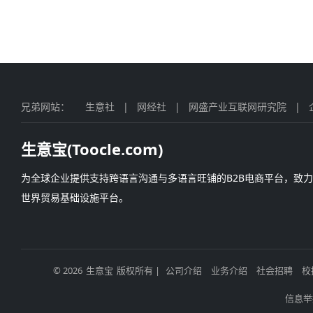
兄弟网站：
生意社
|
网经社
|
网盛产业互联网研究院
|
生意宝(Toocle.com)
为全球企业提供支持跨语言沟通与多语言旺铺的B2B电商平台，致
世界贸易基础设施平台。
© 2026
生意宝
版权所有 |
公司介绍
业务介绍
社会招聘
校
信息举报