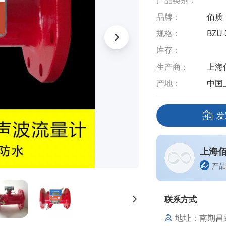
产品类别：
品牌：
佰质
规格：
BZU-
库存：
生产商：
上海
产地：
中国
发
上海
产品
联系方式
地址：南期昌路