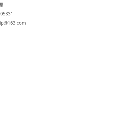
理
05331
vip@163.com