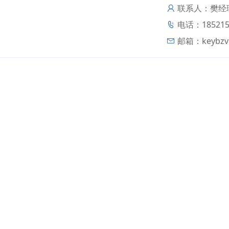
联系人：樊经
电话：185215
邮箱：
keybz